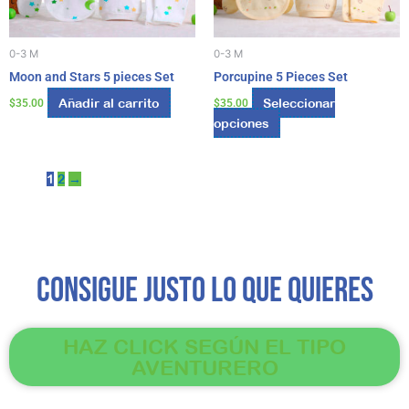
se
pueden
elegir
0-3 M
0-3 M
en
Moon and Stars 5 pieces Set
Porcupine 5 Pieces Set
la
página
Añadir al carrito
Seleccionar
$
35.00
$
35.00
de
opciones
producto
1
2
→
Consigue Justo lo que Quieres
HAZ CLICK SEGÚN EL TIPO
AVENTURERO