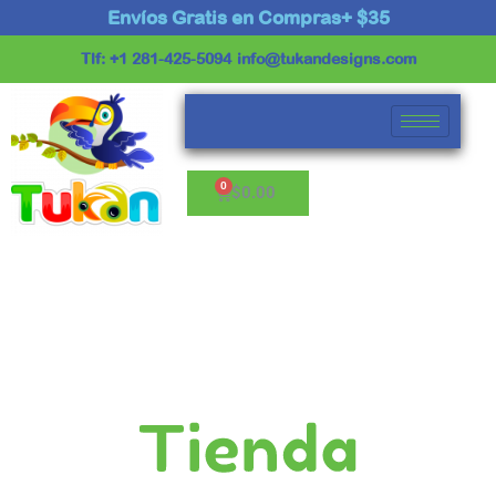
Ir
Envíos Gratis en Compras+ $35
al
Tlf: +1 281-425-5094
info@tukandesigns.com
contenido
Cart
$
0.00
Tienda