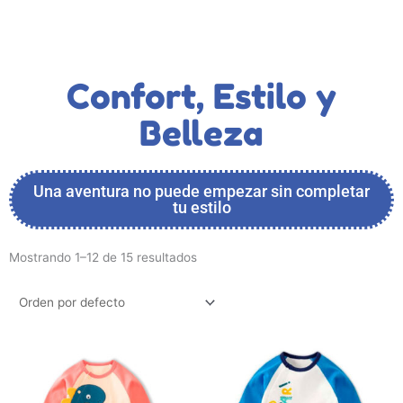
Confort, Estilo y
Belleza
Una aventura no puede empezar sin completar
tu estilo
Mostrando 1–12 de 15 resultados
Este
Este
producto
producto
tiene
tiene