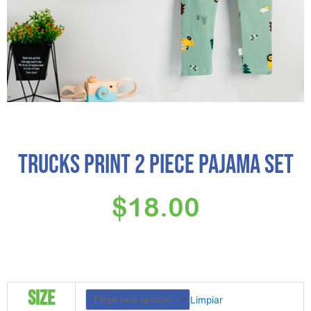
Trucks Print 2 piece Pajama set
$
18.00
Trucks
Size
Limpiar
Print