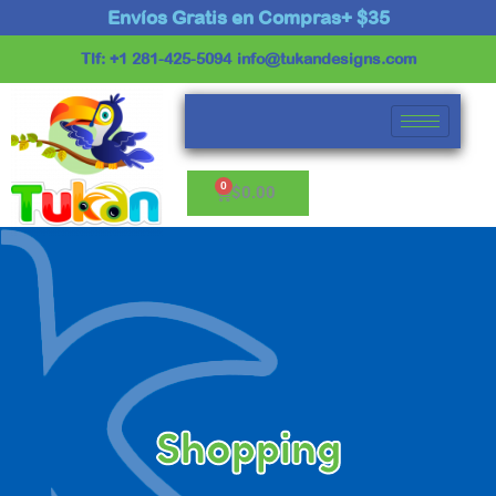
Ir
Envíos Gratis en Compras+ $35
al
Tlf: +1 281-425-5094
info@tukandesigns.com
contenido
Cart
$
0.00
Shopping