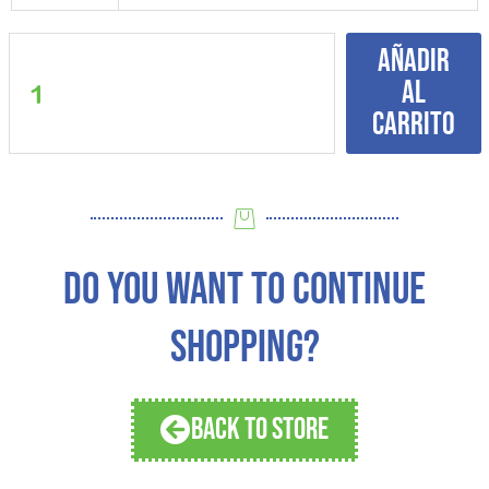
2
piece
Añadir
Pajama
al
set
cantidad
carrito
DO YOU WANT TO CONTINUE
SHOPPING?
BACK TO STORE