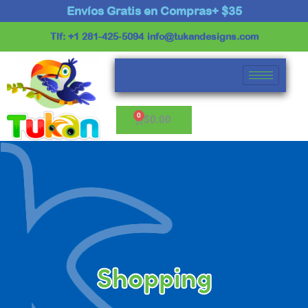
Ir
Envíos Gratis en Compras+ $35
al
Tlf: +1 281-425-5094
info@tukandesigns.com
contenido
Cart
$
0.00
Shopping