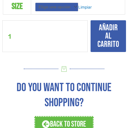
Space
Size
Limpiar
Ship
Glow
in
Añadir
the
al
Dark
pajama
carrito
set
cantidad
DO YOU WANT TO CONTINUE
SHOPPING?
BACK TO STORE