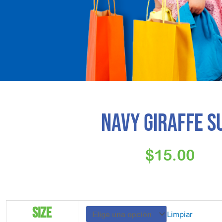
Navy Giraffe S
$
15.00
Navy
Size
Limpiar
Giraffe