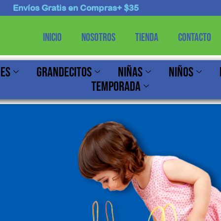
Envíos Gratis en Compras+ $35
Inicio
Nosotros
Tienda
Contacto
nes
Grandecitos
Niñas
Niños
Temporada