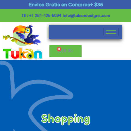
Ir
Envíos Gratis en Compras+ $35
al
Tlf: +1 281-425-5094
info@tukandesigns.com
contenido
Cart
$
0.00
Shopping