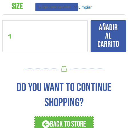
Blue
Size
Limpiar
Rocket
Glow
in
Añadir
the
al
Dark
Pajama
carrito
set
cantidad
DO YOU WANT TO CONTINUE
SHOPPING?
BACK TO STORE