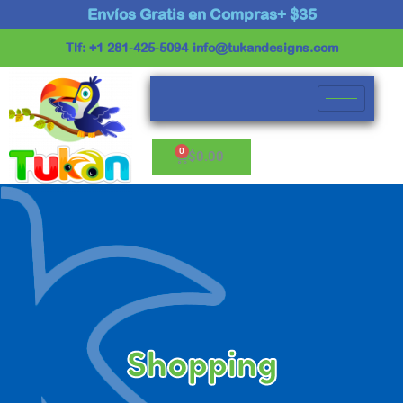
Ir
Envíos Gratis en Compras+ $35
al
Tlf: +1 281-425-5094
info@tukandesigns.com
contenido
Cart
$
0.00
Shopping