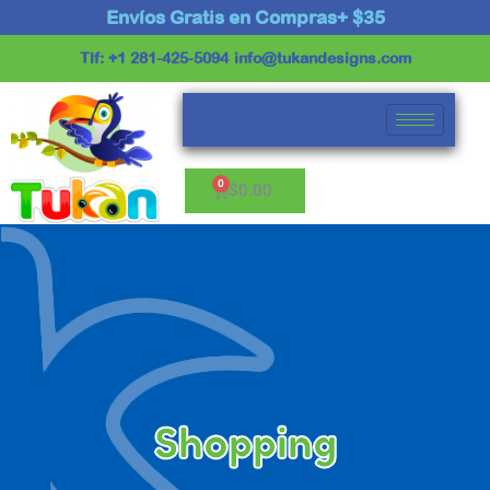
Ir
Envíos Gratis en Compras+ $35
al
Tlf: +1 281-425-5094
info@tukandesigns.com
contenido
Cart
$
0.00
Shopping