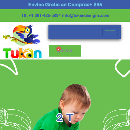
Ir
Envíos Gratis en Compras+ $35
al
Tlf: +1 281-425-5094
info@tukandesigns.com
contenido
Cart
$
0.00
2 T