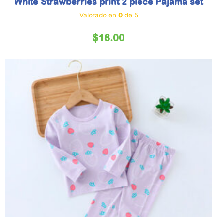
White Strawberries print 2 piece Pajama set
Valorado en
0
de 5
$
18.00